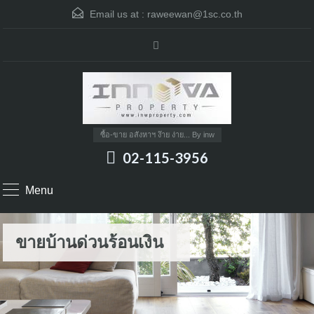
Email us at :
raweewan@1sc.co.th
ซื้อ-ขาย อสังหาฯ ง๊าย ง่าย... By inw
02-115-3956
Menu
ขายบ้านด่วนร้อนเงิน