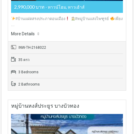
2,990,000 บาท
- ทาวน์โฮม, ทาวเฮ้าส์
#บ้านแฝดสรงประภาดอนเมือง
#หมู่บ้านแสงไพฑูรย์
เพียง
...
More Details
INW-TH-2168022
35 ตรว
3 Bedrooms
2 Bathrooms
หมู่บ้านหงส์ประยูร บางบัวทอง