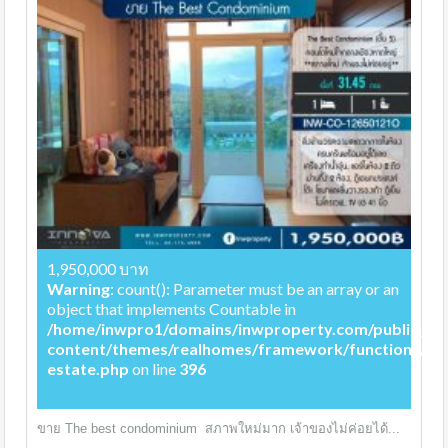
1,950,000 บาท
Warning
: count(): Parameter must be an array or an
object that implements Countable in
/home/inwpro1/domains/inwproperty.com/public_ht
content/themes/realhomes/framework/functions/rea
estate.php
on line
396
ขาย The best condominium สภาพใหม่มาก เจ้าของไม่ค่อยได้...