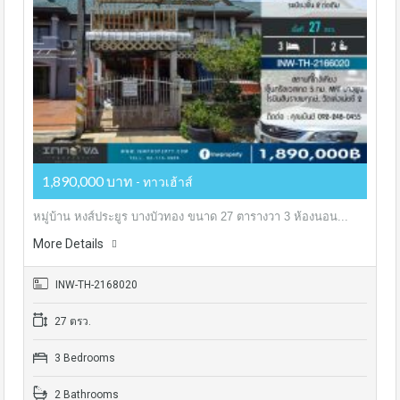
1,890,000 บาท
- ทาวเฮ้าส์
หมู่บ้าน หงส์ประยูร บางบัวทอง ขนาด 27 ตารางวา 3 ห้องนอน...
More Details
INW-TH-2168020
27 ตรว.
3 Bedrooms
2 Bathrooms