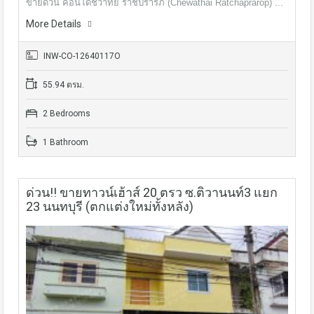
ขายด่วน คอนโดชีวาทัย ราชปรารภ (Chewathai Ratchaprarop) ...
More Details
INW-CO-12640117O
55.94 ตรม.
2 Bedrooms
1 Bathroom
ด่วน!! ขายทาวน์เฮ้าส์ 20 ตรว ซ.ติวานนท์3 แยก
23 นนทบุรี (ตกแต่งใหม่ทั้งหลัง)